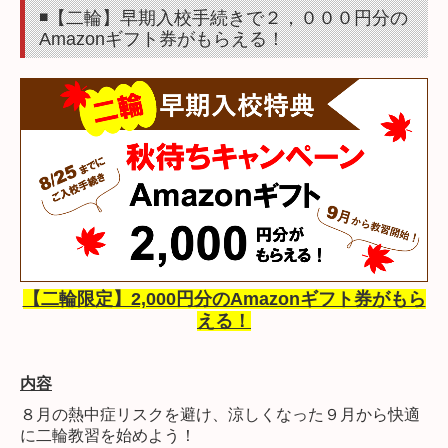
◾️【二輪】早期入校手続きで２，０００
円分の
料金案内
Amazonギフト券がもらえる！
普通自動車免許
二輪免許
限定解除
ペーパードライバー講習
在校生の方はこちら
資料請求・仮申込み
【二輪限定】2,000円分のAmazonギフト券がもら
える！
企業様、高齢者講習の方
採用情報
内容
８月の熱中症リスクを避け、涼しくなった９月から快適
に二輪教習を始めよう！