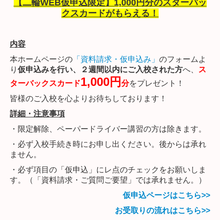
【二輪WEB仮申込限定】1,000円分のスターバッ
クスカードがもらえる！
内容
本ホームページの
「資料請求・仮申込み」
のフォームよ
り
仮申込みを行い、２週間以内にご入校された方
へ、
ス
1,000円
ターバックスカード
分
をプレゼント！
皆様のご入校を心よりお待ちしております！
詳細・注意事項
・限定解除、ペーパードライバー講習の方は除きます。
・必ず入校手続き時にお申し出ください。後からは承れ
ません。
・必ず項目の「仮申込」にレ点のチェックをお願いしま
す。（「資料請求・ご質問ご要望」では承れません。）
仮申込ページはこちら>>
お受取りの流れはこちら>>