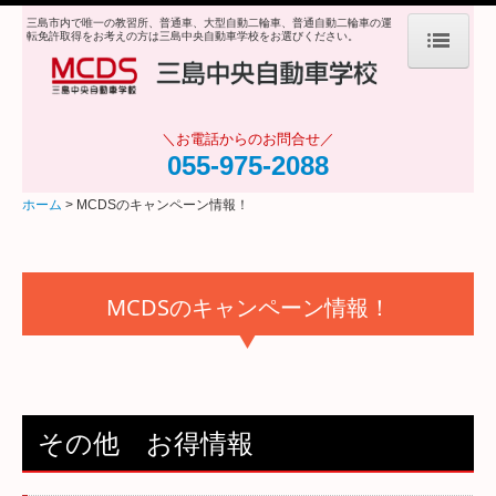
三島市内で唯一の教習所、普通車、大型自動二輪車、普通自動二輪車の運
転免許取得をお考えの方は三島中央自動車学校をお選びください。
ホーム
＼お電話からのお問合せ／
学校案内
055-975-2088
ごあいさつ
ホーム
MCDSのキャンペーン情報！
施設・設備
アクセス・送迎
MCDSのキャンペーン情報！
教習指導員・職員のご紹介
オンライン学科
営業日カレンダー
その他 お得情報
入校規約・カスタマーハラスメント対策