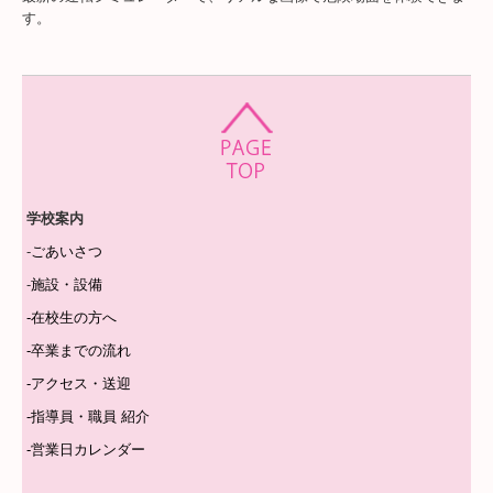
す。
学校案内
-
ごあいさつ
-
施設・設備
-
在校生の方へ
-
卒業までの流れ
-
アクセス・送迎
-
指導員・職員 紹介
-
営業日カレンダー