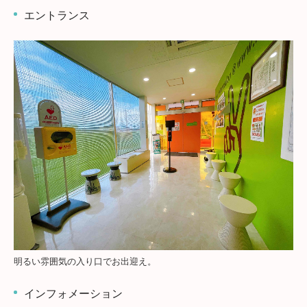
エントランス
料金案内
普通自動車免許
二輪免許
限定解除
ペーパードライバー講習
在校生の方はこちら
資料請求・仮申込み
企業様、高齢者講習の方
採用情報
明るい雰囲気の入り口でお出迎え。
インフォメーション