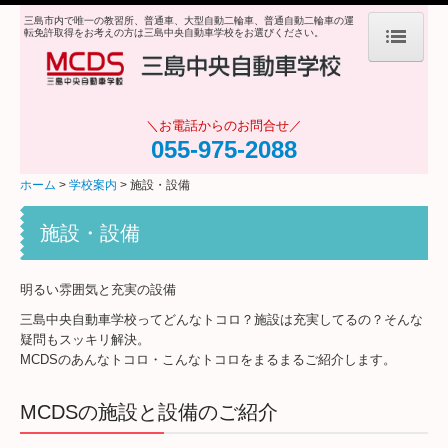
三島市内で唯一の教習所、普通車、大型自動二輪車、普通自動二輪車の運
転免許取得をお考えの方は三島中央自動車学校をお選びください。
ホーム
＼お電話からのお問合せ／
学校案内
055-975-2088
ごあいさつ
ホーム
学校案内
施設・設備
施設・設備
施設・設備
アクセス・送迎
明るい雰囲気と充実の設備
教習指導員・職員のご紹介
三島中央自動車学校ってどんなトコロ？施設は充実してるの？そんな
疑問もスッキリ解決。
オンライン学科
MCDSのあんなトコロ・こんなトコロをまるまるご紹介します。
営業日カレンダー
MCDSの施設と設備のご紹介
入校規約・カスタマーハラスメント対策